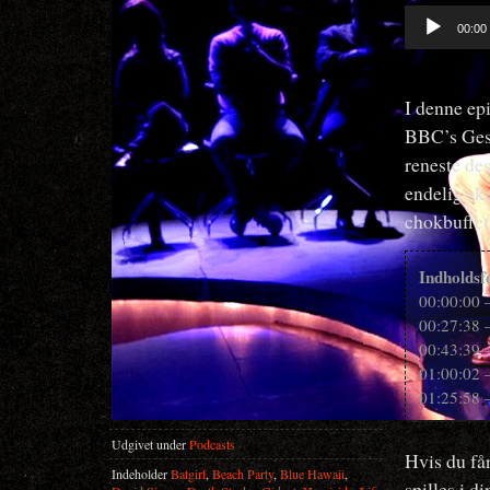
Lydafspiller
00:00
I denne epi
BBC’s Ges
reneste des
endelig ska
chokbuffe
Indholdsf
00:00:00
00:27:38 
00:43:39 
01:00:02 
01:25:58 –
Udgivet under
Podcasts
Hvis du får
Indeholder
Batgirl
,
Beach Party
,
Blue Hawaii
,
spilles i 