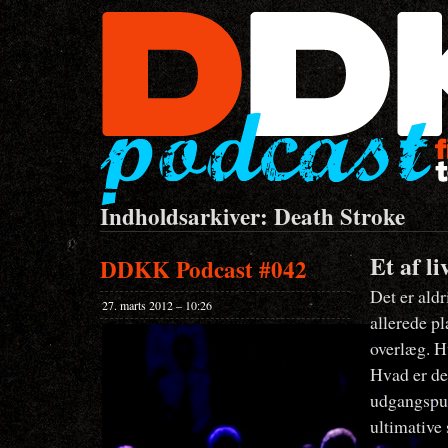
Indholdsarkiver: Death Stroke
Et af li
DDKK Podcast #042
Det er aldr
27. marts 2012 – 10:26
allerede pl
overlæg. H
Hvad er de
udgangspunk
ultimative