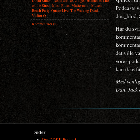
David Simon
,
Death Stroke
,
Gidget
,
Homicide: Life
on the Street
,
Mass Effect
,
Mastermind
,
Muscle
Podcasts væ
Beach Party
,
Quake Live
,
The Walking Dead
,
doc_blod,
Visitor Q
Kommentarer (2)
Har du svar
kommentare
kommentare
det ville v
vores podca
kan ikke f
Med venlig
Dan, Jack 
Sider
Om DDKK Podcast