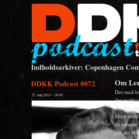
Indholdsarkiver: Copenhagen Com
Om Lem
DDKK Podcast #072
Det med le
22. maj 2013 – 20:45
det proble
for eksemp
Merkwürdig
de seneste 
går det vil