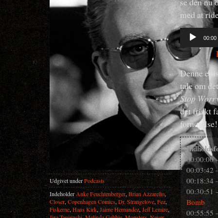
se den nu 
med at ride
Lydafspiller
00:00
Denne epis
tale om de
Stop Worr
det friskt 
fornøjelse!
Indholdsf
00:00:00
00:03:42 
00:18:34 
Udgivet under
Podcasts
00:30:51 
Indeholder
Anke Feuchtenberger
,
Brian Azzarello
,
Bomb
Closer
,
Copenhagen Comics
,
Dr. Strangelove
,
Fez
,
Fiskerne
,
Hans Kirk
,
Jaime Hernandez
,
Jeff Lemire
,
00:55:55 
Jiro Taniguchi
,
Melinda Gebbie
,
Monsters
,
Never