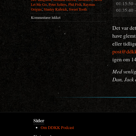
01:15:50 
Let Me Go
,
Peter Sellers
,
Phil Fish
,
Rayman
Origins
,
Stanley Kubrick
,
Sweet Tooth
01:35:40 –
til
Kommentarer lukket
DDKK
Det var de
Podcast
#072
have glemt
eller tidli
post@ddkk
igen om 14
Med venlig
Dan, Jack 
Sider
Om DDKK Podcast